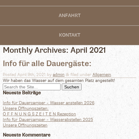
ANFAHRT
KONTAKT
Monthly Archives:
April 2021
Info für alle Dauergäste:
&
Posted
April 9th, 2021
by
admin
filed under
Allgemein
.
Wir haben das Wasser auf dem gesamten Platz angestellt!
Search
for:
Neueste Beiträge
Info für Dauercamper – Wasser anstellen 2026
Unsere Öffnungszeiten:
Ö F F N U N G S Z E I T E N Rezeption
Info für Dauercamper – Wasserabstellen 2025
Unsere Öffnungszeiten
Neueste Kommentare