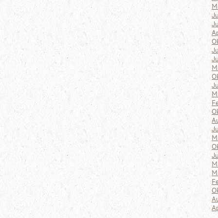
M
Ju
J
Ap
O
Ju
J
M
O
Ju
M
F
O
A
Ju
M
O
Ju
M
M
F
O
A
Ap