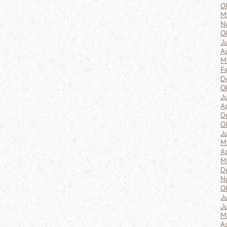
O
M
N
O
J
A
M
F
D
O
Ju
A
D
O
J
M
Ap
M
D
N
O
J
J
M
A