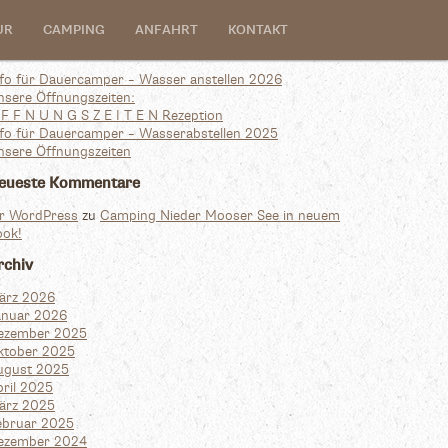
earch
UR
CAMPING
ANFAHRT
KONTAKT
r:
eueste Beiträge
nfo für Dauercamper – Wasser anstellen 2026
nsere Öffnungszeiten:
F F N U N G S Z E I T E N Rezeption
nfo für Dauercamper – Wasserabstellen 2025
nsere Öffnungszeiten
eueste Kommentare
r WordPress
zu
Camping Nieder Mooser See in neuem
ook!
rchiv
ärz 2026
anuar 2026
ezember 2025
ktober 2025
ugust 2025
pril 2025
ärz 2025
ebruar 2025
ezember 2024