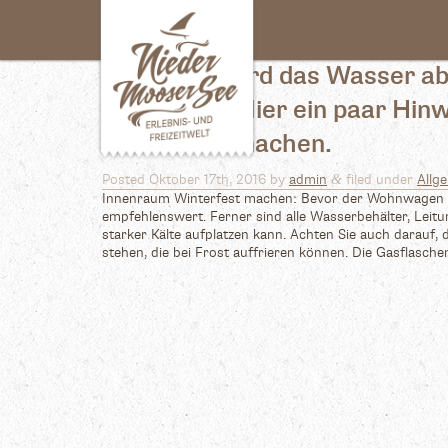
Monthly Archives:
Oktober 2
Am 24.10. wird das Wasser ab
vermeiden. Hier ein paar Hin
winterfest machen.
&
Posted
Oktober 17th, 2016
by
admin
filed under
Allg
Innenraum Winterfest machen: Bevor der Wohnwagen in
empfehlenswert. Ferner sind alle Wasserbehälter, Leitu
starker Kälte aufplatzen kann. Achten Sie auch darauf
stehen, die bei Frost auffrieren können. Die Gasflasch