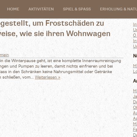
S
016
HOME
AKTIVITÄTEN
SPIEL & SPASS
ERHOLUNG & NAT
fo
N
gestellt, um Frostschäden zu
I
U
weise, wie sie ihren Wohnwagen
Ö 
I
U
emein
.
N
 die Winterpause geht, ist eine komplette Innenraumreinigung
M
ngen und Pumpen zu leeren, damit nichts einfrieren und bei
L
, dass in den Schränken keine Nahrungsmittel oder Getränke
en schließen, vom…
Weiterlesen »
A
M
J
D
O
A
A
M
F
D