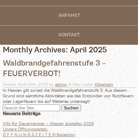
ANFAHRT
KONTAKT
Monthly Archives:
April 2025
Waldbrandgefahrenstufe 3 –
FEUERVERBOT!
&
Posted
April 10th, 2025
by
admin
filed under
Allgemein
.
In Hessen gilt zurzeit die Waldbrandgefahrenstufe 3. Aus diesem
Grund sind sämtliche Aktivitäten wie das Entzünden von Nutzfeuern
oder Lagerfeuern bis auf Weiteres untersagt!
Search
for:
Neueste Beiträge
Info für Dauercamper – Wasser anstellen 2026
Unsere Öffnungszeiten:
Ö F F N U N G S Z E I T E N Rezeption