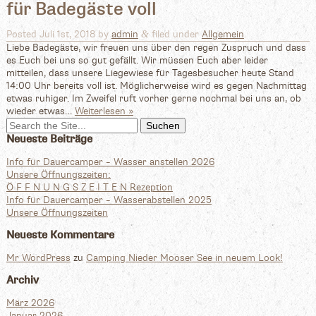
für Badegäste voll
&
Posted
Juli 1st, 2018
by
admin
filed under
Allgemein
.
Liebe Badegäste, wir freuen uns über den regen Zuspruch und dass
es Euch bei uns so gut gefällt. Wir müssen Euch aber leider
mitteilen, dass unsere Liegewiese für Tagesbesucher heute Stand
14:00 Uhr bereits voll ist. Möglicherweise wird es gegen Nachmittag
etwas ruhiger. Im Zweifel ruft vorher gerne nochmal bei uns an, ob
wieder etwas…
Weiterlesen »
Search
for:
Neueste Beiträge
Info für Dauercamper – Wasser anstellen 2026
Unsere Öffnungszeiten:
Ö F F N U N G S Z E I T E N Rezeption
Info für Dauercamper – Wasserabstellen 2025
Unsere Öffnungszeiten
Neueste Kommentare
Mr WordPress
zu
Camping Nieder Mooser See in neuem Look!
Archiv
März 2026