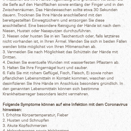
die Seife auf den Handflächen sowie entlang der Finger und in den
Zwischenräumen. Das Händewaschen sollte etwa 30 Sekunden
dauern. Trocknen Sie Ihre Hände anschließend mit den
bereitgestellten Einwegtüchern und entsorgen Sie diese
anschließend. Eine besondere Reinigung der Hände ist nach dem
Niesen, Husten oder Naseputzen durchzuführen.
2. Niesen oder husten Sie in ein Taschentuch oder, falls letzteres
nicht vorhanden ist, in Ihren Ärmel. Wenden Sie sich in beiden Fällen
wenden bitte möglichst von Ihren Mitmenschen ab.
3. Vermeiden Sie nach Möglichkeit das Schütteln der Hände mit
Dritten.
4. Decken Sie eventuelle Wunden mit wasserfesten Pflastern ab.
5. Halten Sie Ihre Fingernägel kurz und sauber.
6. Falls Sie mit rohem Geflügel, Fisch, Fleisch, Ei sowie rohen
pflanzlichen Lebensmitteln in Kontakt kommen, waschen und
desinfizieren Sie Ihre Hände im Anschluss besonders gründlich. In
den genannten Lebensmitteln können sich bestimme
Krankheitserreger besonders leicht vermehren.
Folgende Symptome können auf eine Infektion mit dem Coronavirus
hinweisen:
1. Erhöhte Körpertemperatur, Fieber
2. Husten und Schnupfen
3. Akute Kopfschmerzen
4. Halsschmerzen sowie Halskratzen