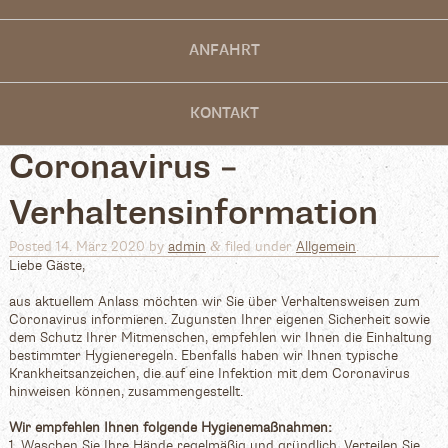
ANFAHRT
KONTAKT
Coronavirus –
Verhaltensinformation
&
Posted
14. März 2020
by
admin
filed under
Allgemein
.
Liebe Gäste,
aus aktuellem Anlass möchten wir Sie über Verhaltensweisen zum
Coronavirus informieren. Zugunsten Ihrer eigenen Sicherheit sowie
dem Schutz Ihrer Mitmenschen, empfehlen wir Ihnen die Einhaltung
bestimmter Hygieneregeln. Ebenfalls haben wir Ihnen typische
Krankheitsanzeichen, die auf eine Infektion mit dem Coronavirus
hinweisen können, zusammengestellt.
Wir empfehlen Ihnen folgende Hygienemaßnahmen:
1. Waschen Sie Ihre Hände regelmäßig und gründlich. Verteilen Sie