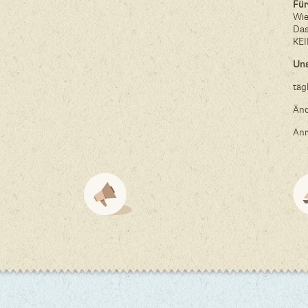
Für
Wie
Da
KE
Uns
tä
Änd
Anr