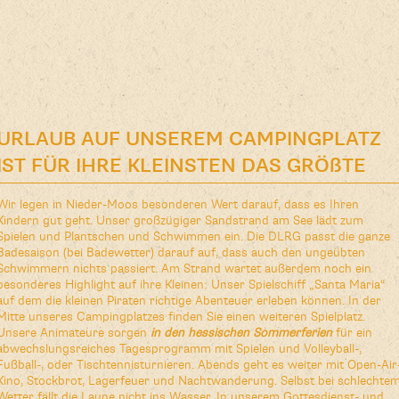
Ehemalige Sommerresidenz der
hessischen Kurfürsten mit
 um den Nieder-Mooser See. Im
wie Karpfen, Zander, Barsche,
ichkeiten zum Testen
re Tageskarte erhalten Sie mit
URLAUB AUF UNSEREM CAMPINGPLATZ
.
 Rezeption am Nieder-Mooser
eöffnet.
nungszeiten angeln wollen
IST FÜR IHRE KLEINSTEN DAS GRÖßTE
ch in den Briefkasten an der
rte zwischen 10:00 Uhr und
Wir legen in Nieder-Moos besonderen Wert darauf, dass es Ihren
stet 15,- €. Das Angeln ist nur
Kindern gut geht.
Unser großzügiger Sandstrand am See lädt zum
Spielen und Plantschen und Schwimmen ein. Die DLRG passt die ganze
 Vögel ohne Gitter zu beobachten.
Badesaison (bei Badewetter) darauf auf, dass auch den ungeübten
mas etc., Steichelzoo.
Schwimmern nichts passiert. Am Strand wartet außerdem noch ein
besonderes Highlight auf ihre Kleinen: Unser Spielschiff „Santa Maria“
auf dem die kleinen Piraten richtige Abenteuer erleben können. In der
Mitte unseres Campingplatzes finden Sie einen weiteren Spielplatz.
Unsere Animateure sorgen
in den hessischen Sommerferien
für ein
abwechslungsreiches Tagesprogramm mit Spielen und Volleyball-,
n weltweites Versteckspiel, bei
Fußball-, oder Tischtennisturnieren. Abends geht es weiter mit Open-Air
gmarken versteckt und mittels
Kino, Stockbrot, Lagerfeuer und Nachtwanderung. Selbst bei schlechte
er mit einem GPS-Gerät kann
Wetter fällt die Laune nicht ins Wasser. In unserem Gottesdienst- und