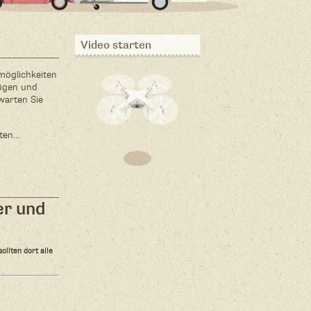
Video starten
tmöglichkeiten
nügen und
warten Sie
hten…
er und
ollten dort alle