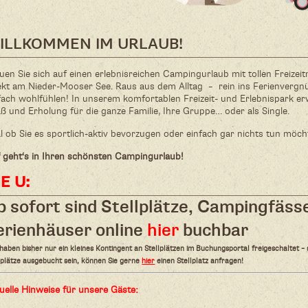
ILLKOMMEN IM URLAUB!
uen Sie sich auf einen erlebnisreichen Campingurlaub mit tollen Freizei
ekt am Nieder-Mooser See. Raus aus dem Alltag – rein ins Ferienverg
fach wohlfühlen! In unserem komfortablen Freizeit- und Erlebnispark er
ß und Erholung für die ganze Familie, Ihre Gruppe… oder als Single.
l ob Sie es sportlich-aktiv bevorzugen oder einfach gar nichts tun möc
 geht‘s in Ihren schönsten Campingurlaub!
 E U:
b sofort sind Stellplätze, Campingfäss
erienhäuser online
hier
buchbar
haben bisher nur ein kleines Kontingent an Stellplätzen im Buchungsportal freigeschaltet – s
lplätze ausgebucht sein, können Sie gerne
hier
einen Stellplatz anfragen!
uelle Hinweise für unsere Gäste: