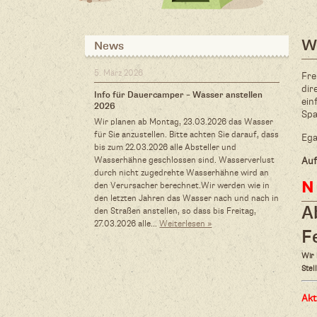
W
News
5. März 2026
Fre
dir
Info für Dauercamper – Wasser anstellen
ein
2026
Spa
Wir planen ab Montag, 23.03.2026 das Wasser
für Sie anzustellen. Bitte achten Sie darauf, dass
Ega
bis zum 22.03.2026 alle Absteller und
Wasserhähne geschlossen sind. Wasserverlust
Auf
durch nicht zugedrehte Wasserhähne wird an
N
den Verursacher berechnet.Wir werden wie in
den letzten Jahren das Wasser nach und nach in
A
den Straßen anstellen, so dass bis Freitag,
27.03.2026 alle…
Weiterlesen »
F
Wir 
Stel
Akt