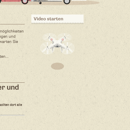
Video starten
tmöglichkeiten
nügen und
warten Sie
hten…
er und
ollten dort alle