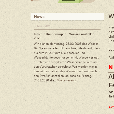
W
News
5. März 2026
Fre
dir
Info für Dauercamper – Wasser anstellen
ein
2026
Spa
Wir planen ab Montag, 23.03.2026 das Wasser
für Sie anzustellen. Bitte achten Sie darauf, dass
Ega
bis zum 22.03.2026 alle Absteller und
Wasserhähne geschlossen sind. Wasserverlust
Auf
durch nicht zugedrehte Wasserhähne wird an
N
den Verursacher berechnet.Wir werden wie in
den letzten Jahren das Wasser nach und nach in
A
den Straßen anstellen, so dass bis Freitag,
27.03.2026 alle…
Weiterlesen »
F
Wir 
Stel
Akt