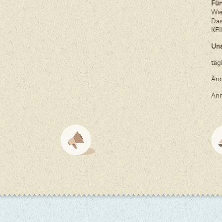
Für
Wie
Da
KE
Uns
tä
Änd
Anr