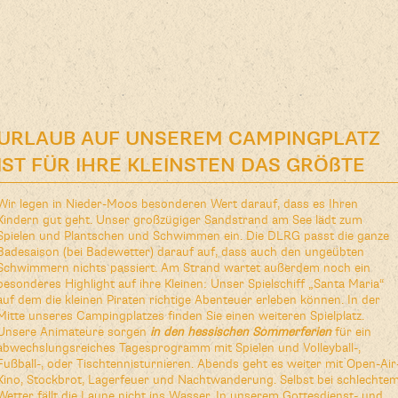
Ehemalige Sommerresidenz der
hessischen Kurfürsten mit
 um den Nieder-Mooser See. Im
wie Karpfen, Zander, Barsche,
ichkeiten zum Testen
re Tageskarte erhalten Sie mit
URLAUB AUF UNSEREM CAMPINGPLATZ
.
 Rezeption am Nieder-Mooser
eöffnet.
nungszeiten angeln wollen
IST FÜR IHRE KLEINSTEN DAS GRÖßTE
ch in den Briefkasten an der
rte zwischen 10:00 Uhr und
Wir legen in Nieder-Moos besonderen Wert darauf, dass es Ihren
stet 15,- €. Das Angeln ist nur
Kindern gut geht.
Unser großzügiger Sandstrand am See lädt zum
Spielen und Plantschen und Schwimmen ein. Die DLRG passt die ganze
 Vögel ohne Gitter zu beobachten.
Badesaison (bei Badewetter) darauf auf, dass auch den ungeübten
mas etc., Steichelzoo.
Schwimmern nichts passiert. Am Strand wartet außerdem noch ein
besonderes Highlight auf ihre Kleinen: Unser Spielschiff „Santa Maria“
auf dem die kleinen Piraten richtige Abenteuer erleben können. In der
Mitte unseres Campingplatzes finden Sie einen weiteren Spielplatz.
Unsere Animateure sorgen
in den hessischen Sommerferien
für ein
abwechslungsreiches Tagesprogramm mit Spielen und Volleyball-,
n weltweites Versteckspiel, bei
Fußball-, oder Tischtennisturnieren. Abends geht es weiter mit Open-Air
gmarken versteckt und mittels
Kino, Stockbrot, Lagerfeuer und Nachtwanderung. Selbst bei schlechte
er mit einem GPS-Gerät kann
Wetter fällt die Laune nicht ins Wasser. In unserem Gottesdienst- und