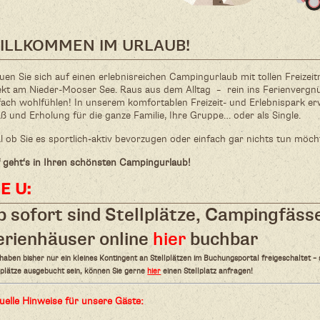
ILLKOMMEN IM URLAUB!
uen Sie sich auf einen erlebnisreichen Campingurlaub mit tollen Freizei
ekt am Nieder-Mooser See. Raus aus dem Alltag – rein ins Ferienverg
fach wohlfühlen! In unserem komfortablen Freizeit- und Erlebnispark er
ß und Erholung für die ganze Familie, Ihre Gruppe… oder als Single.
l ob Sie es sportlich-aktiv bevorzugen oder einfach gar nichts tun möc
 geht‘s in Ihren schönsten Campingurlaub!
 E U:
b sofort sind Stellplätze, Campingfäss
erienhäuser online
hier
buchbar
haben bisher nur ein kleines Kontingent an Stellplätzen im Buchungsportal freigeschaltet – s
lplätze ausgebucht sein, können Sie gerne
hier
einen Stellplatz anfragen!
uelle Hinweise für unsere Gäste: